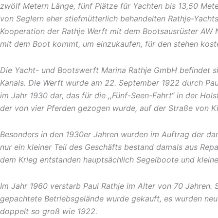
zwölf Metern Länge, fünf Plätze für Yachten bis 13,50 Met
von Seglern eher stiefmütterlich behandelten Rathje-Yacht
Kooperation der Rathje Werft mit dem Bootsausrüster AW N
mit dem Boot kommt, um einzukaufen, für den stehen koste
Die Yacht- und Bootswerft Marina Rathje GmbH befindet sic
Kanals. Die Werft wurde am 22. September 1922 durch Paul 
im Jahr 1930 dar, das für die ,,Fünf-Seen-Fahrt“ in der H
der von vier Pferden gezogen wurde, auf der Straße von Kiel
Besonders in den 1930er Jahren wurden im Auftrag der dam
nur ein kleiner Teil des Geschäfts bestand damals aus Rep
dem Krieg entstanden hauptsächlich Segelboote und kleiner
Im Jahr 1960 verstarb Paul Rathje im Alter von 70 Jahren. 
gepachtete Betriebsgelände wurde gekauft, es wurden neue
doppelt so groß wie 1922.