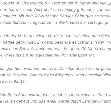
er sowie 30 Liegeplatze für Yachten bis 16 Meter und vier 
shop hat der neue Werftchef eine Lösung gefunden. „Ab sofo
iemeyer. Mit dem AWN-Marina Service Point gibt es erstkl
nlose Kurzzeit-Liegeplatze im Werfthafen zur Verfügung.
h in der Mitte der Kieler Förde, direkt zwischen dem Frie
Rathje gegründet. Ein ganz besonderes Ereignis in der Firm
olsteinischen Schweiz bestimmt war. Mit ihren 20 Metern La
-Pries bis zur Anlegestelle bei Pion transportiert.
aliger. Reichsmarine mehrere 50er-Seefahrtskreuzer gebaut
araturaufträgen. Wahrend des Krieges wurden ausschließlic
e Fischkutter.
Sein Sohn Erich wurde neuer Inhaber. Unter seiner Leitung 
 Hallen gebaut und das Areal wurde durch Landgewinnung e