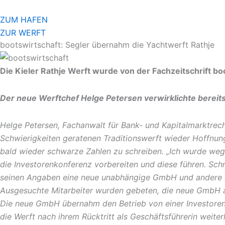
Zum
Inhalt
ZUM HAFEN
springen
ZUR WERFT
bootswirtschaft: Segler übernahm die Yachtwerft Rathje
Die Kieler Rathje Werft wurde von der Fachzeitschrift boo
Der neue Werftchef Helge Petersen verwirklichte bereits
Helge Petersen, Fachanwalt für Bank- und Kapitalmarktrech
Schwierigkeiten geratenen Traditionswerft wieder Hoffnung
bald wieder schwarze Zahlen zu schreiben. „Ich wurde wege
die Investorenkonferenz vorbereiten und diese führen. Schne
seinen Angaben eine neue unabhängige GmbH und andere F
Ausgesuchte Mitarbeiter wurden gebeten, die neue GmbH a
Die neue GmbH übernahm den Betrieb von einer Investorengru
die Werft nach ihrem Rücktritt als Geschäftsführerin weite