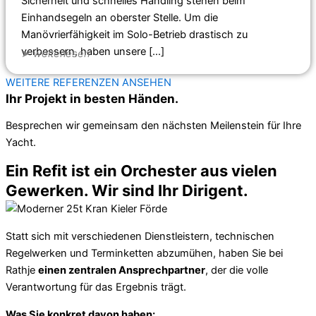
Sicherheit und schnelles Handling stehen beim
Einhandsegeln an oberster Stelle. Um die
Manövrierfähigkeit im Solo-Betrieb drastisch zu
verbessern, haben unsere […]
➤
weiterlesen
WEITERE REFERENZEN ANSEHEN
Ihr Projekt in besten Händen.
Besprechen wir gemeinsam den nächsten Meilenstein für Ihre
Yacht.
Ein Refit ist ein Orchester aus vielen
Gewerken. Wir sind Ihr Dirigent.
Statt sich mit verschiedenen Dienstleistern, technischen
Regelwerken und Terminketten abzumühen, haben Sie bei
Rathje
einen zentralen Ansprechpartner
, der die volle
Verantwortung für das Ergebnis trägt.
Was Sie konkret davon haben: