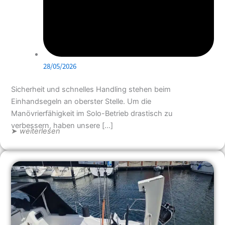
28/05/2026
Sicherheit und schnelles Handling stehen beim
Einhandsegeln an oberster Stelle. Um die
Manövrierfähigkeit im Solo-Betrieb drastisch zu
verbessern, haben unsere […]
➤
weiterlesen