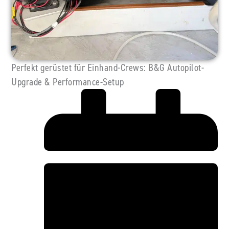
Perfekt gerüstet für Einhand-Crews: B&G Autopilot-
Upgrade & Performance-Setup