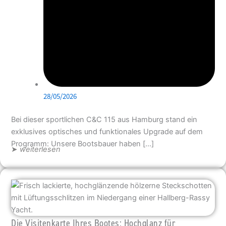
28/05/2026
Bei dieser sportlichen C&C 115 aus Hamburg stand ein
exklusives optisches und funktionales Upgrade auf dem
Programm: Unsere Bootsbauer haben […]
➤
weiterlesen
Die Visitenkarte Ihres Bootes: Hochglanz für