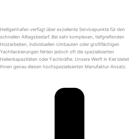
Heiligenhafen verfügt über exzellente Servicepunkte für den
schnellen Alltagsbedarf. Bei sehr komplexen, tiefgreifenden
Holzarbeiten, individuellen Umbauten oder großflächigen
Yachtlackierungen fehlen jedoch oft die spezialisierten
Hallenkapazitäten oder Fachkräfte. Unsere Werft in Kiel bietet
Ihnen genau diesen hochspezialisierten Manufaktur-Ansatz.