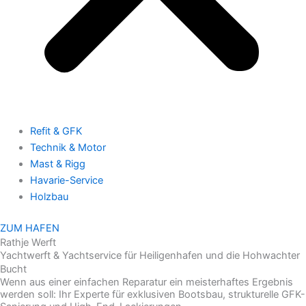
Refit & GFK
Technik & Motor
Mast & Rigg
Havarie-Service
Holzbau
ZUM HAFEN
Rathje Werft
Yachtwerft & Yachtservice für Heiligenhafen und die Hohwachter
Bucht
Wenn aus einer einfachen Reparatur ein meisterhaftes Ergebnis
werden soll: Ihr Experte für exklusiven Bootsbau, strukturelle GFK-