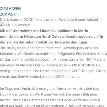
Zum
Inhalt
ZUM HAFEN
springen
ZUR WERFT
Das bekannte DOCK II der Lindenau Werft steht zum Verkauf
Mit der Übernahme des Lindenau-Geländes in Kiel in
unmittelbarer Nähe zum Nord-Ostsee-Kanal ergeben sich für
den neuen Betreiber vielfältige Herausforderungen.
Ziel ist es, einen lebendigen maritimen Gewerbepark an Kiels
bekannter Werftkette zu etablieren. Prägendes Element des Areals
ist das weithin sichtbare Dock II. Mit einer Länge von 164 Metern
und einer Breite von über 25 Metern ist es weithin sichtbar. Es
verfügt derzeit über eine Hebekapazität von 7.000 Tonnen. Zuletzt
wurde das Schwimmdock im Jahr 2020 erneuert.
Im Zuge der Umstrukturierung des Lindenau-Areals steht das
Dock II der Lindenau-Werft zum Verkauf. Die neuen Betreiber
hoffen, dass eine Betreibergesellschaft oder Werft das Dock II
nicht nur kauft, um es an einen anderen Arbeitsort zu schleppen,