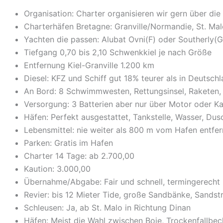
Organisation: Charter organisieren wir gern über die
Charterhäfen Bretagne: Granville/Normandie, St. Malo
Yachten die passen: Alubat Ovni(F) oder Southerly(
Tiefgang 0,70 bis 2,10 Schwenkkiel je nach Größe
Entfernung Kiel-Granville 1.200 km
Diesel: KFZ und Schiff gut 18% teurer als in Deutsch
An Bord: 8 Schwimmwesten, Rettungsinsel, Raketen
Versorgung: 3 Batterien aber nur über Motor oder Ka
Häfen: Perfekt ausgestattet, Tankstelle, Wasser, D
Lebensmittel: nie weiter als 800 m vom Hafen entfer
Parken: Gratis im Hafen
Charter 14 Tage: ab 2.700,00
Kaution: 3.000,00
Übernahme/Abgabe: Fair und schnell, termingerecht
Revier: bis 12 Mieter Tide, große Sandbänke, Sandst
Schleusen: Ja, ab St. Malo in Richtung Dinan
Häfen: Meist die Wahl zwischen Boje, Trockenfallbe