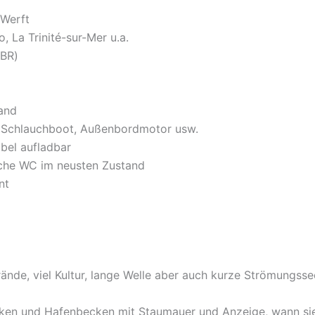
 Werft
, La Trinité-sur-Mer u.a.
GBR)
land
, Schlauchboot, Außenbordmotor usw.
bel aufladbar
usche WC im neusten Zustand
nt
rände, viel Kultur, lange Welle aber auch kurze Strömungsse
cken und Hafenbecken mit Staumauer und Anzeige, wann sie